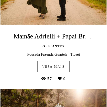
Mamãe Adrielli + Papai Bruno - A espera de Arthur
GESTANTES
Pousada Fazenda Guartela - Tibagi
VEJA MAIS
57
0