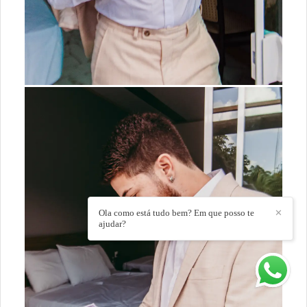
Ola como está tudo bem? Em que posso te
✕
ajudar?