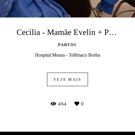
Cecilia - Mamãe Evelin + Papai Elielton
PARTOS
Hospital Moura - Telêmaco Borba
VEJA MAIS
464
0