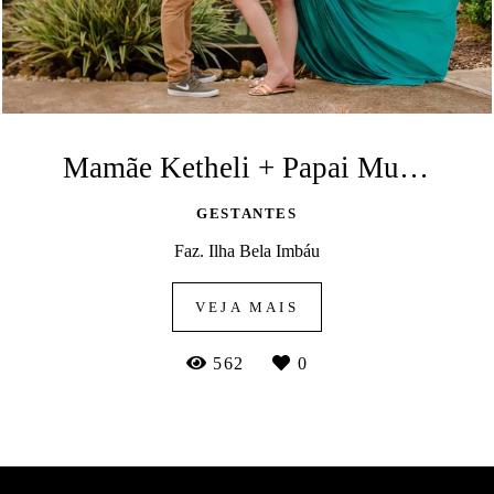
Mamãe Ketheli + Papai Murilo - A espera de Benício 💙
GESTANTES
Faz. Ilha Bela Imbáu
VEJA MAIS
562
0