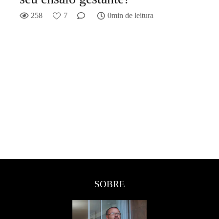
258
7
0min de leitura
SOBRE