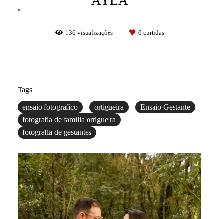
AYLA
136
visualizações
0
curtidas
Tags
ensaio fotografico
ortigueira
Ensaio Gestante
fotografia de familia ortigueira
fotografia de gestantes