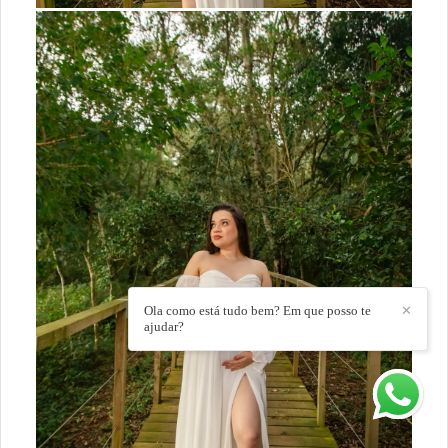
Ola como está tudo bem? Em que posso te
✕
ajudar?