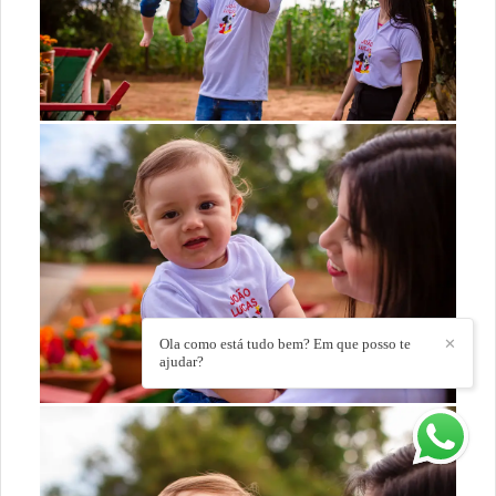
Ola como está tudo bem? Em que posso te
✕
ajudar?