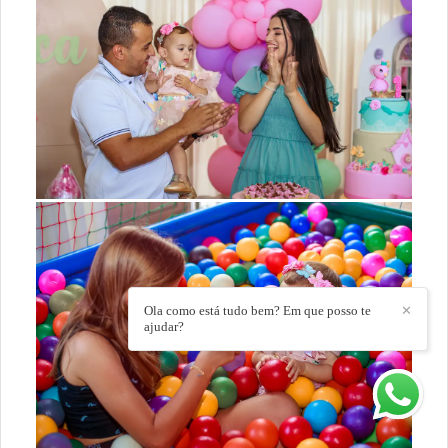
Ola como está tudo bem? Em que posso te
✕
ajudar?