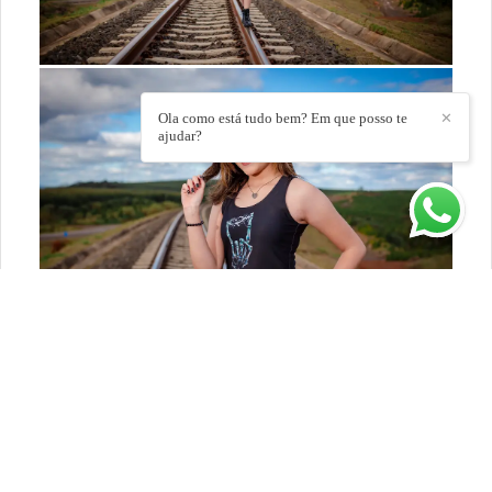
Ola como está tudo bem? Em que posso te
✕
ajudar?