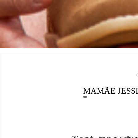
MAMÃE JESSI
Olá queridos, trouxe pra vocês um